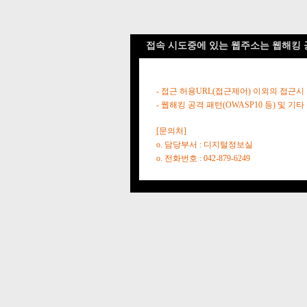
접속 시도중에 있는 웹주소는 웹해킹 
- 접근 허용URL(접근제어) 이외의 접근시
- 웹해킹 공격 패턴(OWASP10 등) 및
[문의처]
o. 담당부서 : 디지털정보실
o. 전화번호 : 042-879-6249