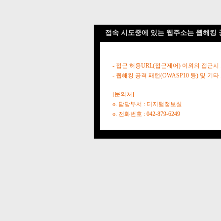
접속 시도중에 있는 웹주소는 웹해킹 
- 접근 허용URL(접근제어) 이외의 접근시
- 웹해킹 공격 패턴(OWASP10 등) 및
[문의처]
o. 담당부서 : 디지털정보실
o. 전화번호 : 042-879-6249