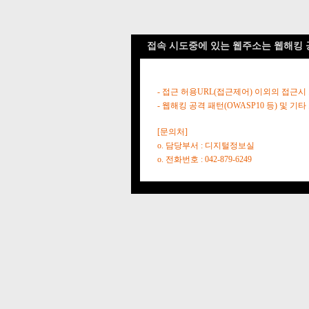
접속 시도중에 있는 웹주소는 웹해킹 
- 접근 허용URL(접근제어) 이외의 접근시
- 웹해킹 공격 패턴(OWASP10 등) 및
[문의처]
o. 담당부서 : 디지털정보실
o. 전화번호 : 042-879-6249