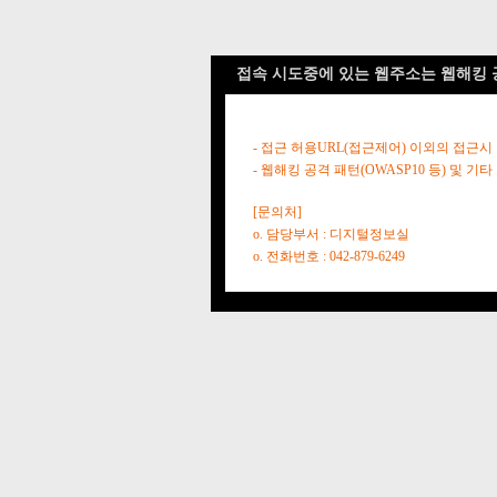
접속 시도중에 있는 웹주소는 웹해킹 
- 접근 허용URL(접근제어) 이외의 접근시
- 웹해킹 공격 패턴(OWASP10 등) 및
[문의처]
o. 담당부서 : 디지털정보실
o. 전화번호 : 042-879-6249