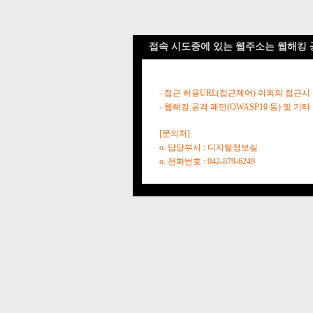
접속 시도중에 있는 웹주소는 웹해킹 
- 접근 허용URL(접근제어) 이외의 접근시
- 웹해킹 공격 패턴(OWASP10 등) 및
[문의처]
o. 담당부서 : 디지털정보실
o. 전화번호 : 042-879-6249