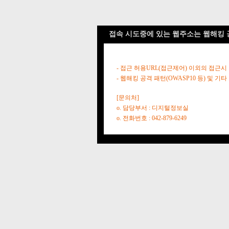
접속 시도중에 있는 웹주소는 웹해킹 
- 접근 허용URL(접근제어) 이외의 접근시
- 웹해킹 공격 패턴(OWASP10 등) 및
[문의처]
o. 담당부서 : 디지털정보실
o. 전화번호 : 042-879-6249