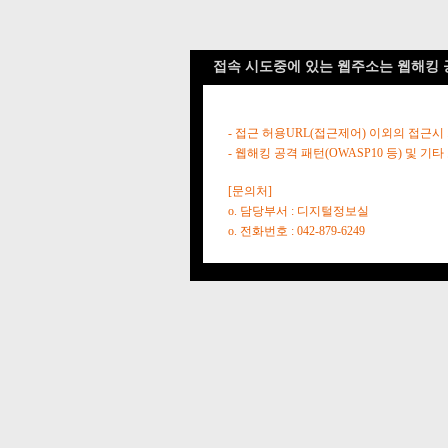
접속 시도중에 있는 웹주소는 웹해킹 
- 접근 허용URL(접근제어) 이외의 접근시
- 웹해킹 공격 패턴(OWASP10 등) 및
[문의처]
o. 담당부서 : 디지털정보실
o. 전화번호 : 042-879-6249