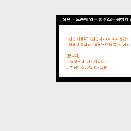
접속 시도중에 있는 웹주소는 웹해킹 
- 접근 허용URL(접근제어) 이외의 접근시
- 웹해킹 공격 패턴(OWASP10 등) 및
[문의처]
o. 담당부서 : 디지털정보실
o. 전화번호 : 042-879-6249