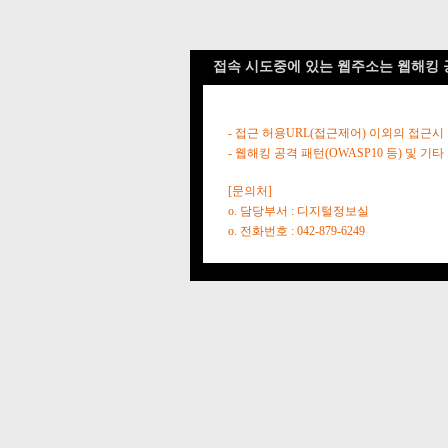
접속 시도중에 있는 웹주소는 웹해킹 
- 접근 허용URL(접근제어) 이외의 접근시
- 웹해킹 공격 패턴(OWASP10 등) 및
[문의처]
o. 담당부서 : 디지털정보실
o. 전화번호 : 042-879-6249