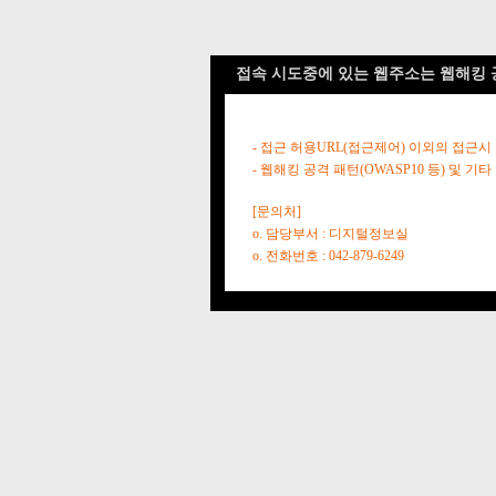
접속 시도중에 있는 웹주소는 웹해킹 
- 접근 허용URL(접근제어) 이외의 접근시
- 웹해킹 공격 패턴(OWASP10 등) 및
[문의처]
o. 담당부서 : 디지털정보실
o. 전화번호 : 042-879-6249