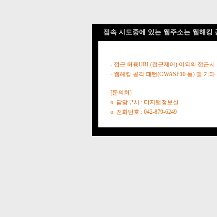
접속 시도중에 있는 웹주소는 웹해킹 
- 접근 허용URL(접근제어) 이외의 접근시
- 웹해킹 공격 패턴(OWASP10 등) 및
[문의처]
o. 담당부서 : 디지털정보실
o. 전화번호 : 042-879-6249