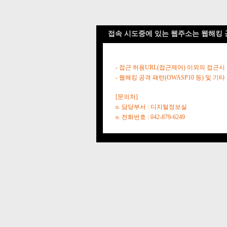
접속 시도중에 있는 웹주소는 웹해킹 
- 접근 허용URL(접근제어) 이외의 접근시
- 웹해킹 공격 패턴(OWASP10 등) 및
[문의처]
o. 담당부서 : 디지털정보실
o. 전화번호 : 042-879-6249