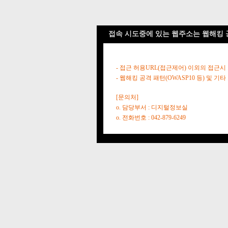
접속 시도중에 있는 웹주소는 웹해킹 
- 접근 허용URL(접근제어) 이외의 접근시
- 웹해킹 공격 패턴(OWASP10 등) 및
[문의처]
o. 담당부서 : 디지털정보실
o. 전화번호 : 042-879-6249