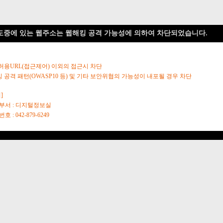
도중에 있는 웹주소는 웹해킹 공격 가능성에 의하여 차단되었습니다.
 허용URL(접근제어) 이외의 접근시 차단
킹 공격 패턴(OWASP10 등) 및 기타 보안위협의 가능성이 내포될 경우 차단
]
당부서 : 디지털정보실
호 : 042-879-6249