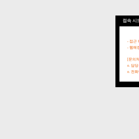
접속 시
- 접근
- 웹해
[문의처
o. 담
o. 전화번