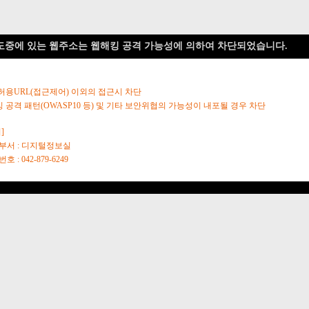
도중에 있는 웹주소는 웹해킹 공격 가능성에 의하여 차단되었습니다.
 허용URL(접근제어) 이외의 접근시 차단
킹 공격 패턴(OWASP10 등) 및 기타 보안위협의 가능성이 내포될 경우 차단
]
당부서 : 디지털정보실
호 : 042-879-6249