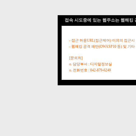
접속 시도중에 있는 웹주소는 웹해킹 
- 접근 허용URL(접근제어) 이외의 접근시
- 웹해킹 공격 패턴(OWASP10 등) 및
[문의처]
o. 담당부서 : 디지털정보실
o. 전화번호 : 042-879-6249