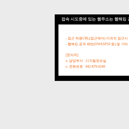
접속 시도중에 있는 웹주소는 웹해킹 
- 접근 허용URL(접근제어) 이외의 접근시
- 웹해킹 공격 패턴(OWASP10 등) 및
[문의처]
o. 담당부서 : 디지털정보실
o. 전화번호 : 042-879-6249