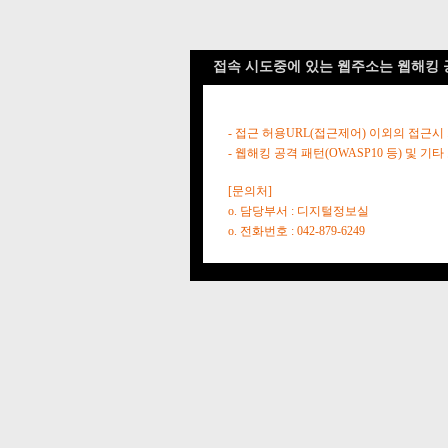
접속 시도중에 있는 웹주소는 웹해킹 
- 접근 허용URL(접근제어) 이외의 접근시
- 웹해킹 공격 패턴(OWASP10 등) 및
[문의처]
o. 담당부서 : 디지털정보실
o. 전화번호 : 042-879-6249