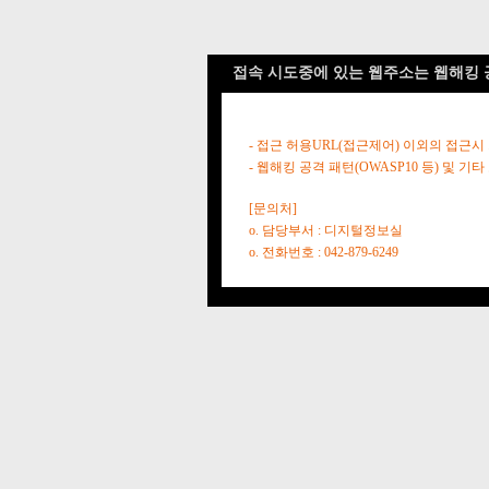
접속 시도중에 있는 웹주소는 웹해킹 
- 접근 허용URL(접근제어) 이외의 접근시
- 웹해킹 공격 패턴(OWASP10 등) 및
[문의처]
o. 담당부서 : 디지털정보실
o. 전화번호 : 042-879-6249