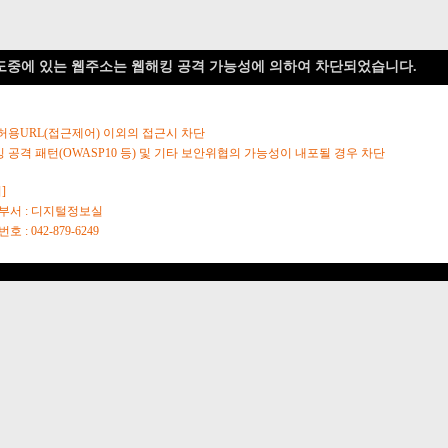
도중에 있는 웹주소는 웹해킹 공격 가능성에 의하여 차단되었습니다.
 허용URL(접근제어) 이외의 접근시 차단
킹 공격 패턴(OWASP10 등) 및 기타 보안위협의 가능성이 내포될 경우 차단
]
당부서 : 디지털정보실
호 : 042-879-6249