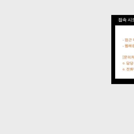
접속 시
- 접근
- 웹해
[문의처
o. 담
o. 전화번