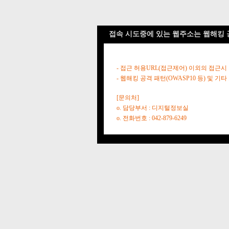
접속 시도중에 있는 웹주소는 웹해킹 
- 접근 허용URL(접근제어) 이외의 접근시
- 웹해킹 공격 패턴(OWASP10 등) 및
[문의처]
o. 담당부서 : 디지털정보실
o. 전화번호 : 042-879-6249