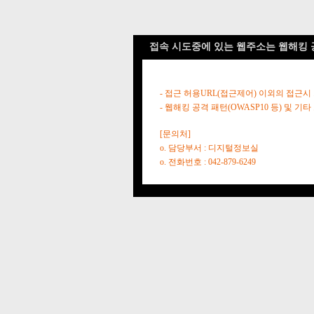
접속 시도중에 있는 웹주소는 웹해킹 
- 접근 허용URL(접근제어) 이외의 접근시
- 웹해킹 공격 패턴(OWASP10 등) 및
[문의처]
o. 담당부서 : 디지털정보실
o. 전화번호 : 042-879-6249