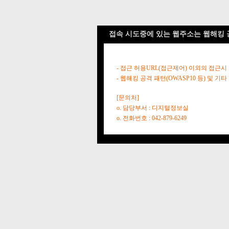
접속 시도중에 있는 웹주소는 웹해킹 
- 접근 허용URL(접근제어) 이외의 접근시
- 웹해킹 공격 패턴(OWASP10 등) 및
[문의처]
o. 담당부서 : 디지털정보실
o. 전화번호 : 042-879-6249