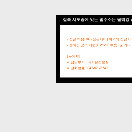
접속 시도중에 있는 웹주소는 웹해킹 
- 접근 허용URL(접근제어) 이외의 접근시
- 웹해킹 공격 패턴(OWASP10 등) 및
[문의처]
o. 담당부서 : 디지털정보실
o. 전화번호 : 042-879-6249