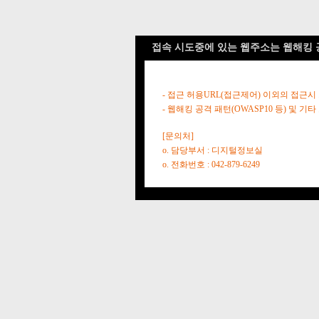
접속 시도중에 있는 웹주소는 웹해킹 
- 접근 허용URL(접근제어) 이외의 접근시
- 웹해킹 공격 패턴(OWASP10 등) 및
[문의처]
o. 담당부서 : 디지털정보실
o. 전화번호 : 042-879-6249