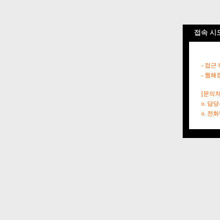
접속 시
- 접근
- 웹해
[문의처
o. 담
o. 전화번