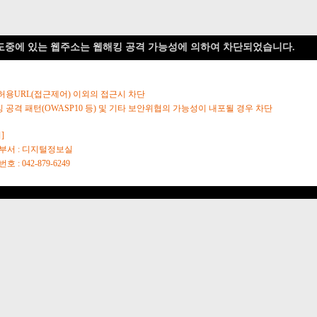
도중에 있는 웹주소는 웹해킹 공격 가능성에 의하여 차단되었습니다.
 허용URL(접근제어) 이외의 접근시 차단
킹 공격 패턴(OWASP10 등) 및 기타 보안위협의 가능성이 내포될 경우 차단
]
당부서 : 디지털정보실
호 : 042-879-6249