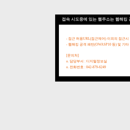
접속 시도중에 있는 웹주소는 웹해킹 
- 접근 허용URL(접근제어) 이외의 접근시
- 웹해킹 공격 패턴(OWASP10 등) 및
[문의처]
o. 담당부서 : 디지털정보실
o. 전화번호 : 042-879-6249