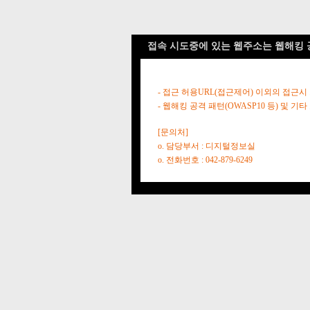
접속 시도중에 있는 웹주소는 웹해킹 
- 접근 허용URL(접근제어) 이외의 접근시
- 웹해킹 공격 패턴(OWASP10 등) 및
[문의처]
o. 담당부서 : 디지털정보실
o. 전화번호 : 042-879-6249