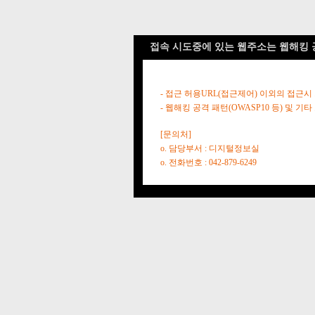
접속 시도중에 있는 웹주소는 웹해킹 
- 접근 허용URL(접근제어) 이외의 접근시
- 웹해킹 공격 패턴(OWASP10 등) 및
[문의처]
o. 담당부서 : 디지털정보실
o. 전화번호 : 042-879-6249