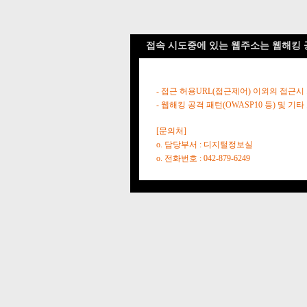
접속 시도중에 있는 웹주소는 웹해킹 
- 접근 허용URL(접근제어) 이외의 접근시
- 웹해킹 공격 패턴(OWASP10 등) 및
[문의처]
o. 담당부서 : 디지털정보실
o. 전화번호 : 042-879-6249