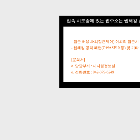
접속 시도중에 있는 웹주소는 웹해킹 
- 접근 허용URL(접근제어) 이외의 접근시
- 웹해킹 공격 패턴(OWASP10 등) 및
[문의처]
o. 담당부서 : 디지털정보실
o. 전화번호 : 042-879-6249