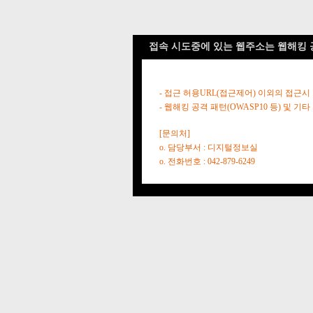
접속 시도중에 있는 웹주소는 웹해킹 
- 접근 허용URL(접근제어) 이외의 접근시
- 웹해킹 공격 패턴(OWASP10 등) 및
[문의처]
o. 담당부서 : 디지털정보실
o. 전화번호 : 042-879-6249