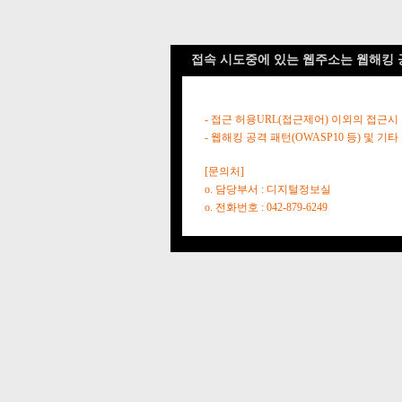
접속 시도중에 있는 웹주소는 웹해킹 
- 접근 허용URL(접근제어) 이외의 접근시
- 웹해킹 공격 패턴(OWASP10 등) 및
[문의처]
o. 담당부서 : 디지털정보실
o. 전화번호 : 042-879-6249