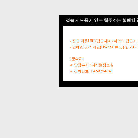
접속 시도중에 있는 웹주소는 웹해킹 
- 접근 허용URL(접근제어) 이외의 접근시
- 웹해킹 공격 패턴(OWASP10 등) 및
[문의처]
o. 담당부서 : 디지털정보실
o. 전화번호 : 042-879-6249