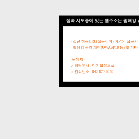
접속 시도중에 있는 웹주소는 웹해킹 
- 접근 허용URL(접근제어) 이외의 접근시
- 웹해킹 공격 패턴(OWASP10 등) 및
[문의처]
o. 담당부서 : 디지털정보실
o. 전화번호 : 042-879-6249