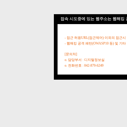
접속 시도중에 있는 웹주소는 웹해킹 
- 접근 허용URL(접근제어) 이외의 접근시
- 웹해킹 공격 패턴(OWASP10 등) 및
[문의처]
o. 담당부서 : 디지털정보실
o. 전화번호 : 042-879-6249