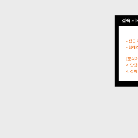
접속 시
- 접근
- 웹해
[문의처
o. 담
o. 전화번