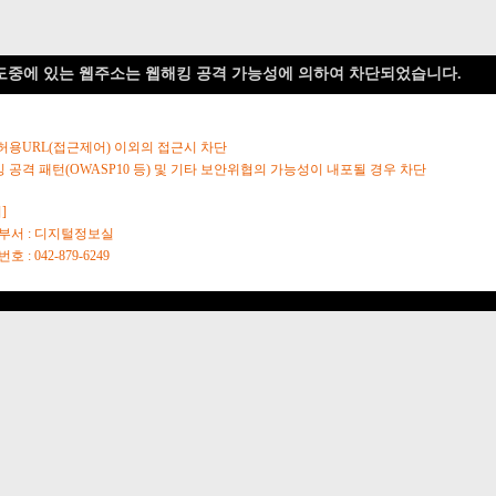
도중에 있는 웹주소는 웹해킹 공격 가능성에 의하여 차단되었습니다.
 허용URL(접근제어) 이외의 접근시 차단
킹 공격 패턴(OWASP10 등) 및 기타 보안위협의 가능성이 내포될 경우 차단
]
당부서 : 디지털정보실
호 : 042-879-6249