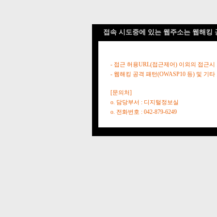
접속 시도중에 있는 웹주소는 웹해킹 
- 접근 허용URL(접근제어) 이외의 접근시
- 웹해킹 공격 패턴(OWASP10 등) 및
[문의처]
o. 담당부서 : 디지털정보실
o. 전화번호 : 042-879-6249