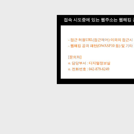
접속 시도중에 있는 웹주소는 웹해킹 
- 접근 허용URL(접근제어) 이외의 접근시
- 웹해킹 공격 패턴(OWASP10 등) 및
[문의처]
o. 담당부서 : 디지털정보실
o. 전화번호 : 042-879-6249