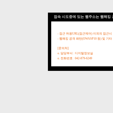
접속 시도중에 있는 웹주소는 웹해킹 
- 접근 허용URL(접근제어) 이외의 접근시
- 웹해킹 공격 패턴(OWASP10 등) 및
[문의처]
o. 담당부서 : 디지털정보실
o. 전화번호 : 042-879-6249