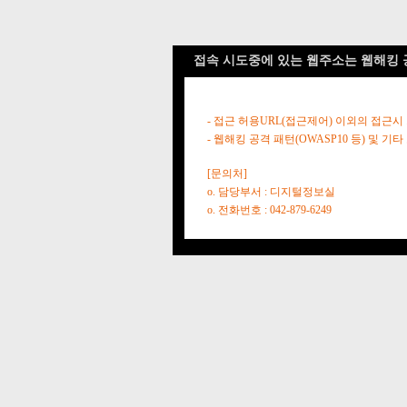
접속 시도중에 있는 웹주소는 웹해킹 
- 접근 허용URL(접근제어) 이외의 접근시
- 웹해킹 공격 패턴(OWASP10 등) 및
[문의처]
o. 담당부서 : 디지털정보실
o. 전화번호 : 042-879-6249