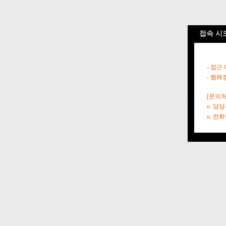
접속 시
- 접근
- 웹해
[문의처
o. 담
o. 전화번