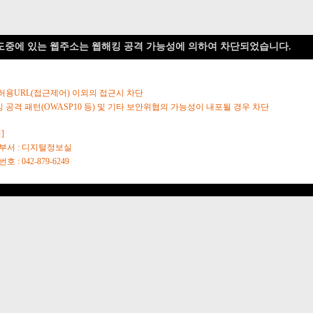
도중에 있는 웹주소는 웹해킹 공격 가능성에 의하여 차단되었습니다.
 허용URL(접근제어) 이외의 접근시 차단
킹 공격 패턴(OWASP10 등) 및 기타 보안위협의 가능성이 내포될 경우 차단
]
당부서 : 디지털정보실
호 : 042-879-6249