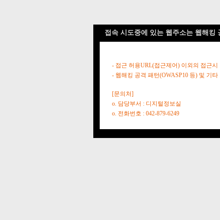
접속 시도중에 있는 웹주소는 웹해킹 
- 접근 허용URL(접근제어) 이외의 접근시
- 웹해킹 공격 패턴(OWASP10 등) 및
[문의처]
o. 담당부서 : 디지털정보실
o. 전화번호 : 042-879-6249