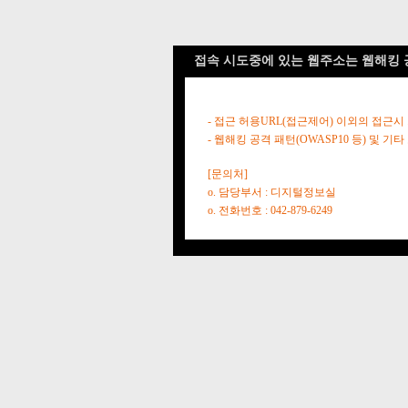
접속 시도중에 있는 웹주소는 웹해킹 
- 접근 허용URL(접근제어) 이외의 접근시
- 웹해킹 공격 패턴(OWASP10 등) 및
[문의처]
o. 담당부서 : 디지털정보실
o. 전화번호 : 042-879-6249