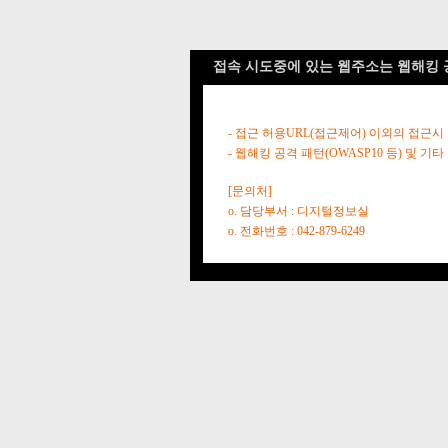
접속 시도중에 있는 웹주소는 웹해킹 
- 접근 허용URL(접근제어) 이외의 접근시
- 웹해킹 공격 패턴(OWASP10 등) 및
[문의처]
o. 담당부서 : 디지털정보실
o. 전화번호 : 042-879-6249