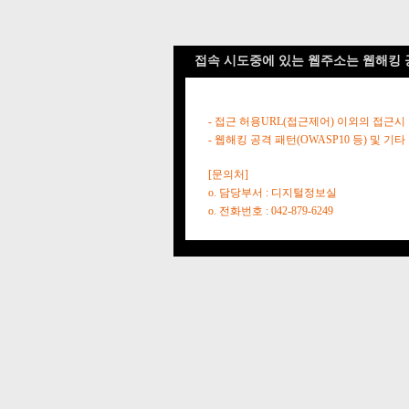
접속 시도중에 있는 웹주소는 웹해킹 
- 접근 허용URL(접근제어) 이외의 접근시
- 웹해킹 공격 패턴(OWASP10 등) 및
[문의처]
o. 담당부서 : 디지털정보실
o. 전화번호 : 042-879-6249