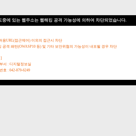
도중에 있는 웹주소는 웹해킹 공격 가능성에 의하여 차단되었습니다.
 허용URL(접근제어) 이외의 접근시 차단
킹 공격 패턴(OWASP10 등) 및 기타 보안위협의 가능성이 내포될 경우 차단
]
당부서 : 디지털정보실
호 : 042-879-6249