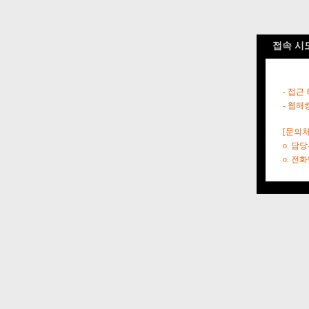
접속 시
- 접근
- 웹해
[문의처
o. 담
o. 전화번