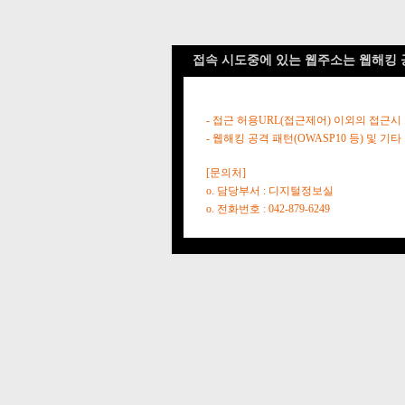
접속 시도중에 있는 웹주소는 웹해킹 
- 접근 허용URL(접근제어) 이외의 접근시
- 웹해킹 공격 패턴(OWASP10 등) 및
[문의처]
o. 담당부서 : 디지털정보실
o. 전화번호 : 042-879-6249