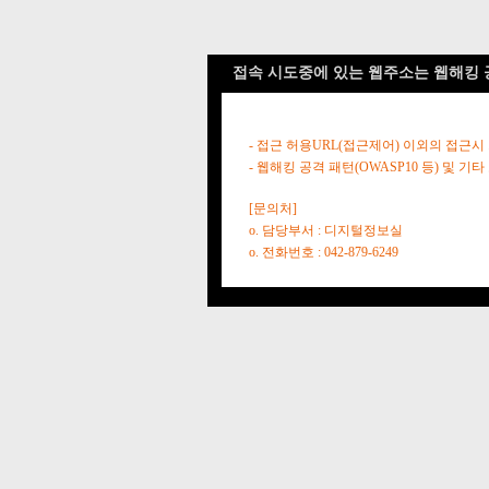
접속 시도중에 있는 웹주소는 웹해킹 
- 접근 허용URL(접근제어) 이외의 접근시
- 웹해킹 공격 패턴(OWASP10 등) 및
[문의처]
o. 담당부서 : 디지털정보실
o. 전화번호 : 042-879-6249