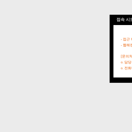
접속 시
- 접근
- 웹해
[문의처
o. 담
o. 전화번