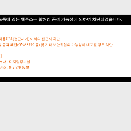
도중에 있는 웹주소는 웹해킹 공격 가능성에 의하여 차단되었습니다.
 허용URL(접근제어) 이외의 접근시 차단
킹 공격 패턴(OWASP10 등) 및 기타 보안위협의 가능성이 내포될 경우 차단
]
당부서 : 디지털정보실
호 : 042-879-6249